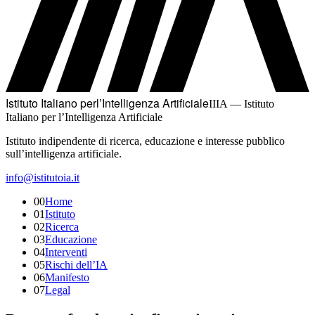
Istituto Italiano per
l’Intelligenza Artificiale
IIIA —
Istituto
Italiano per l’Intelligenza Artificiale
Istituto indipendente di ricerca, educazione e interesse pubblico
sull’intelligenza artificiale.
info@istitutoia.it
00
Home
01
Istituto
02
Ricerca
03
Educazione
04
Interventi
05
Rischi dell’IA
06
Manifesto
07
Legal