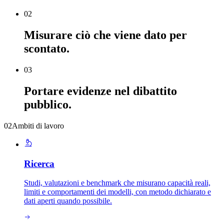
02
Misurare
ciò che viene dato per
scontato.
03
Portare evidenze
nel dibattito
pubblico.
02
Ambiti di lavoro
Ricerca
Studi, valutazioni e benchmark che misurano capacità reali,
limiti e comportamenti dei modelli, con metodo dichiarato e
dati aperti quando possibile.